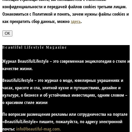
конфиденциальности и передачей файлов cookies третьим лицам.
Ознакомиться с Политикой и понять, зачем нужны файлы сookies и
как прекратить сбор данных, можно
здесь
.
ОК
Beautiful Lifestyle Magazine
Журнал BeautifulLifestyle – это современная энциклопедия
о стиле и
качестве жизни
.
BeautifulLifestyle – это журнал о моде, ювелирных украшениях и
часах, красоте и спа, элитной кухне и путешествиях, дизайне и
культуре, о бизнесе и об устойчивых инвестициях,
одним словом –
о красивом стиле жизни
По вопросам размещения рекламы или сотрудничества на портале
«BeautifulLifestyle» пишите, пожалуйста, по адресу электронной
почты:
info@beautiful-mag.com.