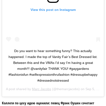
View this post on Instagram
Do you want to hear something funny? This actually
happened. I made the top of Vanity Fair’s Best Dressed list.
Between this and the VMAs I’d say I’m having a great
month!!! @vanityfair THANK YOU! #gaygardens
#fashionisfun #selfexpressionthrufashion #dressupbehappy
#dressednotstressed
A post shared by
Marc Jacobs
(@themarcjacobs) on
Sep 5, 2019 at 4:58pm PDT
Коллеги по цеху идею оценили: певец Фрэнк Оушен сочетает