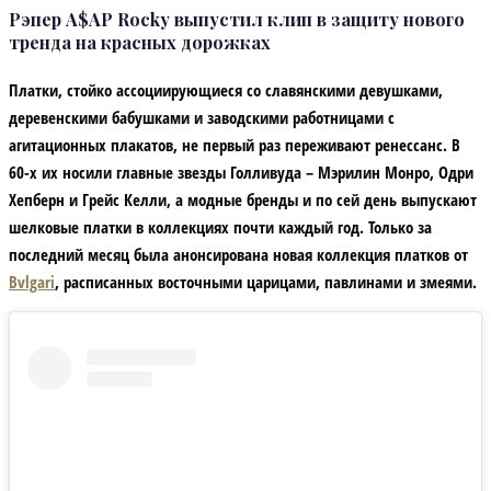
Рэпер A$AP Rocky выпустил клип в защиту нового
тренда на красных дорожках
Платки, стойко ассоциирующиеся со славянскими девушками,
деревенскими бабушками и заводскими работницами с
агитационных плакатов, не первый раз переживают ренессанс. В
60-х их носили главные звезды Голливуда – Мэрилин Монро, Одри
Хепберн и Грейс Келли, а модные бренды и по сей день выпускают
шелковые платки в коллекциях почти каждый год. Только за
последний месяц была анонсирована новая коллекция платков от
Bvlgari
, расписанных восточными царицами, павлинами и змеями.