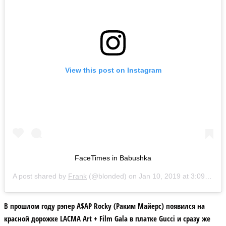
View this post on Instagram
FaceTimes in Babushka
A post shared by
Frank
(@blonded) on
Jan 10, 2019 at 3:09am PST
В прошлом году рэпер A$AP Rocky (Раким Майерс) появился на
красной дорожке LACMA Art + Film Gala в платке Gucci и сразу же