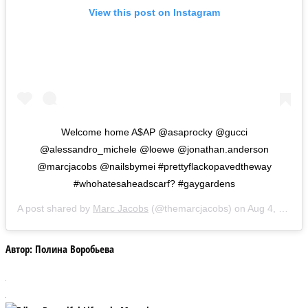
View this post on Instagram
Welcome home A$AP @asaprocky @gucci
@alessandro_michele @loewe @jonathan.anderson
@marcjacobs @nailsbymei #prettyflackopavedtheway
#whohatesaheadscarf? #gaygardens
A post shared by
Marc Jacobs
(@themarcjacobs) on
Aug 4, 2019 at 3:15pm PDT
Автор:
Полина Воробьева