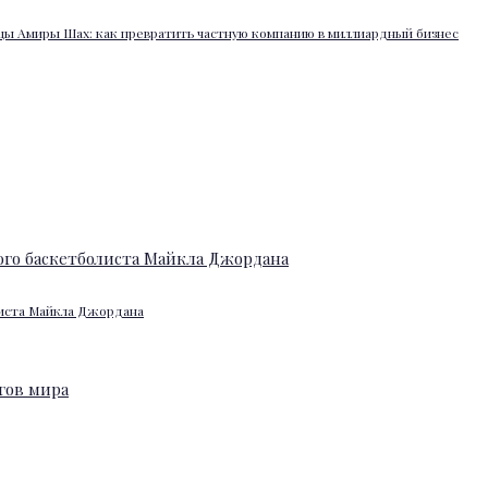
ы Амиры Шах: как превратить частную компанию в миллиардный бизнес
листа Майкла Джордана