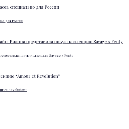
ьно для России
редставила новую коллекцию Savage x Fenty
 et Revolution”