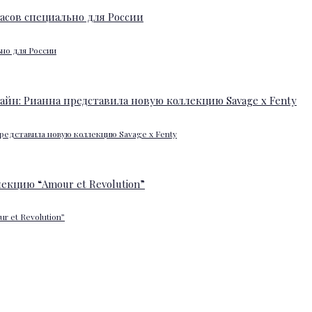
ьно для России
редставила новую коллекцию Savage x Fenty
 et Revolution”