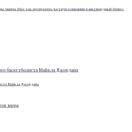
ы Амиры Шах: как превратить частную компанию в миллиардный бизнес
листа Майкла Джордана