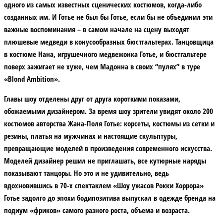
одного из самых известных сценических костюмов, когда-либо
созданных им. И Готье не был бы Готье, если бы не объединил эти
важные воспоминания – в самом начале на сцену выходят
плюшевые медведи в конусообразных бюстгальтерах. Танцовщица
в костюме Нана, игрушечного медвежонка Готье, и бюстгальтере
поверх зажигает не хуже, чем Мадонна в своих “пулях” в туре
«Blond Ambition».
Главы шоу отделены друг от друга короткими показами,
обожаемыми дизайнером. За время шоу зрители увидят около 200
костюмов авторства Жана-Поля Готье: корсеты, костюмы из сетки и
резины, платья на мужчинах и настоящие скульптуры,
превращающие моделей в произведения современного искусства.
Моделей дизайнер решил не приглашать, все кутюрные наряды
показывают танцоры. Но это и не удивительно, ведь
вдохновившись в 70-х спектаклем «Шоу ужасов Рокки Хоррора»
Готье задолго до эпохи бодипозитива выпускал в одежде бренда на
подиум «фриков» самого разного роста, объема и возраста.