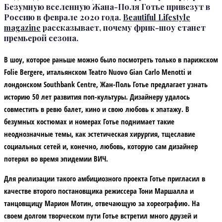
Безумную вселенную Жана-Поля Готье привезут в
Россию в феврале 2020 года.
Beautiful Lifestyle
magazine
рассказывает, почему фрик-шоу станет
премьерой сезона.
В шоу, которое раньше можно было посмотреть только в парижском
Folie Bergere, итальянском Teatro Nuovo Gian Carlo Menotti и
лондонском Southbank Centre, Жан-Поль Готье предлагает узнать
историю 50 лет развития поп-культуры. Дизайнеру удалось
совместить в ревю балет, кино и свою любовь к эпатажу. В
безумных костюмах и номерах Готье поднимает такие
неоднозначные темы, как эстетическая хирургия, тщеславие
социальных сетей и, конечно, любовь, которую сам дизайнер
потерял во время эпидемии ВИЧ.
Для реализации такого амбициозного проекта Готье пригласил в
качестве второго постановщика режиссера Тони Маршалла и
танцовщицу Марион Мотин, отвечающую за хореографию. На
своем долгом творческом пути Готье встретил много друзей и