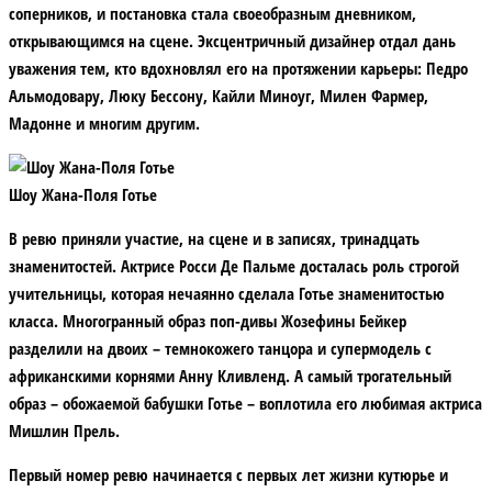
соперников, и постановка стала своеобразным дневником,
открывающимся на сцене. Эксцентричный дизайнер отдал дань
уважения тем, кто вдохновлял его на протяжении карьеры: Педро
Альмодовару, Люку Бессону, Кайли Миноуг, Милен Фармер,
Мадонне и многим другим.
Шоу Жана-Поля Готье
В ревю приняли участие, на сцене и в записях, тринадцать
знаменитостей. Актрисе Росси Де Пальме досталась роль строгой
учительницы, которая нечаянно сделала Готье знаменитостью
класса. Многогранный образ поп-дивы Жозефины Бейкер
разделили на двоих – темнокожего танцора и супермодель с
африканскими корнями Анну Кливленд. А самый трогательный
образ – обожаемой бабушки Готье – воплотила его любимая актриса
Мишлин Прель.
Первый номер ревю начинается с первых лет жизни кутюрье и