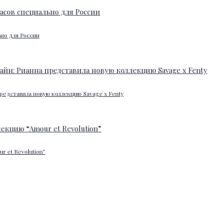
ьно для России
редставила новую коллекцию Savage x Fenty
 et Revolution”