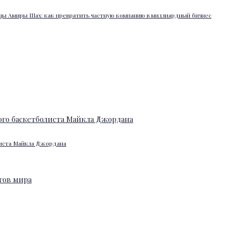
ы Амиры Шах: как превратить частную компанию в миллиардный бизнес
листа Майкла Джордана