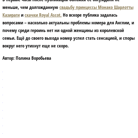
меньше, чем долгожданную
свадьбу принцессы Монако Шарлотты
Казираги
и
скачки Royal Ascot.
Но вскоре публика задалась
вопросами – насколько актуальны проблемы номера для Англии, и
почему среди героинь нет ни одной женщины из королевской
семьи. Ещё до своего выхода номер успел стать сенсацией, и споры
вокруг него утихнут еще не скоро.
Автор:
Полина Воробьева