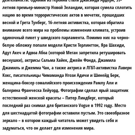
летняя премьер-министр Новой Зеландии, которая сумела сплотить
нацию во время террористических актов в мечетях, прошедших
весной и Грета Тунберг, 16-летняя активистка, которая обратила
внимание всего мира на проблемы изменения климата, устроив
одиночный пикет у шведского парламента. Помимо них на черно-
белую обложку попали модели Кристи Терлингтон, Яра Шахиди,
Адут Акеч и Адвоа Абоа (которой Меган запретила ретушировать
веснушки), актрисы Сальма Хайек, Джейн Фонда, Джамила
Джамиль и Джемма Чан, а также актриса и ЛГБТ-активистка Лаверн
Кокс, писательницы Чимаманда Нгози Адичи и Шинейд Берк,
женщина-боксер сомалийского происхождения Рамлу Али и
балерина Франческа Хейуорд. Фотографии сделал ярый защитник
естественной женской красоты – Питер Линдберг, который
последний раз снимал для британского Vogue в 1992 году. Место
для шестнадцатой фотографии оставили пустым. Это своеобразное
зеркало – в котором каждый читатель может увидеть себя и
задуматься, что он делает для изменения мира.