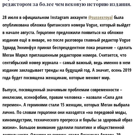
редактором за более чем вековую историю издания.
28 июля в официальном Instagram аккаунте
@sussexroyal
была
опубликована обложка британского номера Vogue, который выйдет
в начале августа. Герцогине предложили появиться на обложке
издания ещё в январе, но после разговора главный редактор Vogue
Эдвард Эннинфул принял беспрецедентное пока решение – сделать
Меган Маркл приглашенным редактором номера. Считается, что
сентябрьский номер журнала – самый важный, ведь именно в нем
издание закладывает тренды на будущий год. А значит, осень 2019
года будет посвящена женщинам, которые меняют мир.
Выпуск, посвященный значимым проблемам современности –
инклюзии, ксенофобии, правам человека – назвали «Сила для
перемен». А героинями стали 15 женщин, которых Меган выбрала
лично. По словам герцогини они находятся «на передовой моды,
киноиндустрии, технического прогресса и борьбы за здоровый образ
жизни». Большое внимание уделили политике и общественной
деятельности. Одними из героинь стали Джасинда Ардерн, 39-