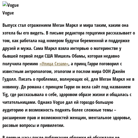
Vogue
Выпуск стал отражением Меган Маркл и мира таким, каким она
хотела бы его видеть. В письме редактора герцогиня рассказывает о
том, как работала над номером будучи беременной и поддержке
друзей и мужа. Сама Маркл взяла интервью о материнстве у
бывшей первой леди США Мишель Обамы, которая недавно
получила премию
«Улица Сезам»
, а принц Гарри поговорил с
известным антропологом, этологом и послом мира ООН Джейн
Гудолл. Писать о проблемах, волнующих её, для Меган Маркл не в
новинку. До романа с принцем Гарри он вела сайт под названием
Tig, где рассказывала о себе, здоровом образе жизни и общалась с
читательницами. Однако Vogue дал ей гораздо большую
аудиторию и возможность поднять более сложные темы –
расширение прав и возможностей женщин, ментальное здоровье,
расовые вопросы и привилегии.
В первые часы после публикации обложки её обсуждали не