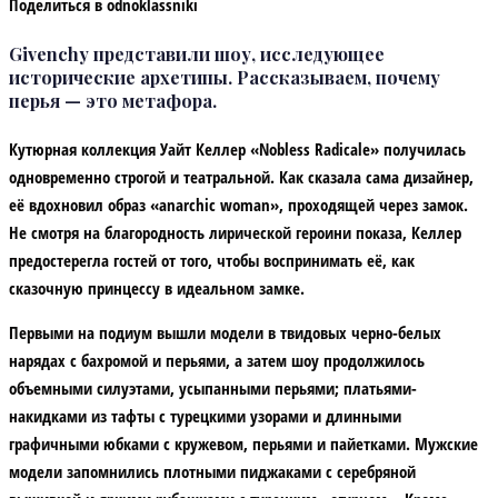
Поделиться в odnoklassniki
Givenchy представили шоу, исследующее
исторические архетипы. Рассказываем, почему
перья — это метафора.
Кутюрная коллекция Уайт Келлер «Nobless Radicale» получилась
одновременно строгой и театральной. Как сказала сама дизайнер,
её вдохновил образ «anarchic woman», проходящей через замок.
Не смотря на благородность лирической героини показа, Келлер
предостерегла гостей от того, чтобы воспринимать её, как
сказочную принцессу в идеальном замке.
Первыми на подиум вышли модели в твидовых черно-белых
нарядах с бахромой и перьями, а затем шоу продолжилось
объемными силуэтами, усыпанными перьями; платьями-
накидками из тафты с турецкими узорами и длинными
графичными юбками с кружевом, перьями и пайетками. Мужские
модели запомнились плотными пиджаками с серебряной