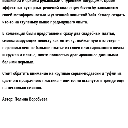
вышивкой и яркими рубашками с турецким «огурцом». Кроме
эффектных кутюрных решений коллекция Givenchy запомнится
своей метафоричностью и успешной попыткой Уайт Келлер создать
что-то на ступеньку выше предыдущего опыта.
В коллекции были представлены сразу два свадебных платья,
символизирующих невесту как «птичку, пойманную в клетку» –
переосмысленное бальное платье из слоев плиссированного шелка
и кружев и платье, почти полностью драпированное длинными
белыми перьями.
Стоит обратить внимание на крупные серьги-подвески и туфли из
цветного прозрачного пластика – они точно останутся в тренде еще
на несколько сезонов.
Автор:
Полина Воробьева