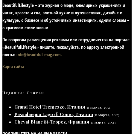
BeautifulLifestyle – это журнал о моде, ювелирных украшениях и
часах, красоте и спа, элитной кухне и путешествиях, дизайне и
культуре, о бизнесе и об устойчивых инвестициях,
одним словом –
о красивом стиле жизни
По вопросам размещения рекламы или сотрудничества на портале
«BeautifulLifestyle» пишите, пожалуйста, по адресу электронной
почты:
info@beautiful-mag.com.
Карта сайта
Недавние Статьи
Grand Hotel Tremezzo, Италия
31 марта, 2023
Passalacqua Lago di Como, Италия
31 марта, 2023
Cheval Blanc St-Tropez, Франция
31 марта, 2023
ПОДПИШИТЕСЬ НА НАШИ НОВОСТИ