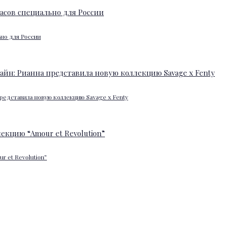
ьно для России
редставила новую коллекцию Savage x Fenty
 et Revolution”