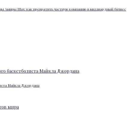
ы Амиры Шах: как превратить частную компанию в миллиардный бизнес
листа Майкла Джордана