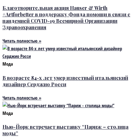
Благотворительная акция Hauser & Wirth
#Artforbetter в поддержку Фонда помощи в связи с
пандемией COVID-19 Всемирной Организации
Здравоохранения
Читать полностью »
Мода
В возрасте 84-х лет умер известный итальянский
дизайнер Серджио Росси
Читать полностью »
Мода
Нью-Йорк встречает выставку “Париж – столица
моды”