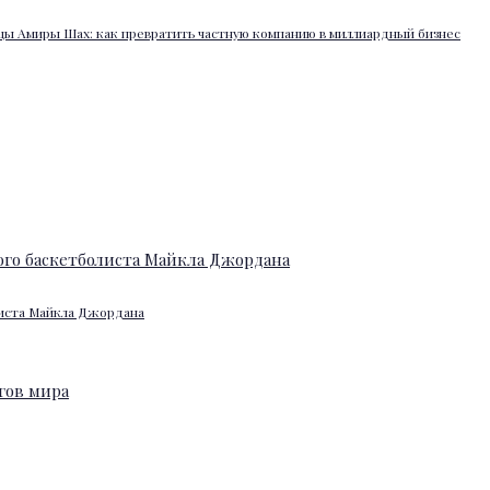
ы Амиры Шах: как превратить частную компанию в миллиардный бизнес
листа Майкла Джордана