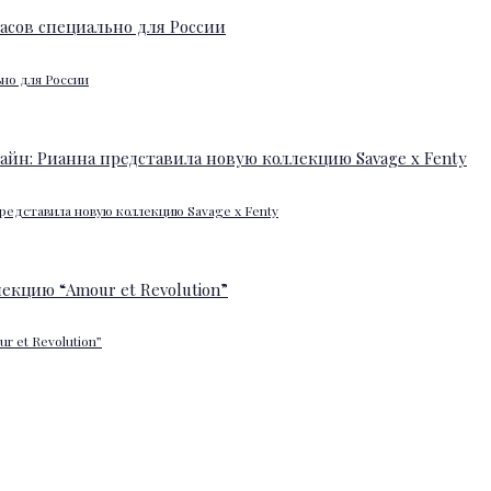
ьно для России
редставила новую коллекцию Savage x Fenty
 et Revolution”