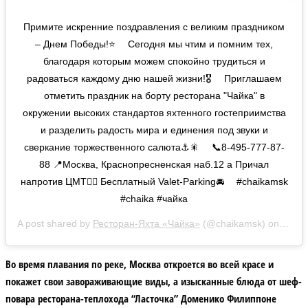
Примите искренние поздравления с великим праздником
– Днем Победы!⭐️ ⠀ Сегодня мы чтим и помним тех,
благодаря которым можем спокойно трудиться и
радоваться каждому дню нашей жизни!🎖 ⠀ Приглашаем
отметить праздник на борту ресторана "Чайка" в
окружении высоких стандартов яхтенного гостеприимства
и разделить радость мира и единения под звуки и
сверкание торжественного салюта⚓️🎇 ⠀ 📞8-495-777-87-
88 📍Москва, Краснопресненская наб.12 а Причал
напротив ЦМТ☝🏻 Бесплатный Valet-Parking🚘 ⠀ #chaikamsk
#chaika #чайка
A post shared by
Ресторан-Яхта «Чайка»
(@chaikamsk) on
May 9
Во время плавания по реке, Москва откроется во всей красе и
покажет свои завораживающие виды, а изысканные блюда от шеф-
повара ресторана-теплохода “Ласточка” Доменико Филиппоне