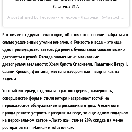
Ласточка 🥂⚓️
A post shared by
Ресторан-теплоход «Ласточка»
(@lastochkamsk) on
В отличие от других теплоходов, «Ласточка» позволяет забраться в
самые уединенные уголки каналов, а близость к воде – это еще
одно преимущество катера. До реки в буквальном смысле можно
дотронуться рукой. Отсюда знаменитые московские
достопримечательности: Храм Христа Спасителя, Памятник Петру I,
башни Кремля, фонтаны, мосты и набережные – видны как на
ладони.
Уютный интерьер, отделка из красного дерева, камерность,
совершенство форм и стиля катера настраивает гостей на
первоклассное обслуживание и роскошный отдых. А если вы и
правда решите устроить праздник на воде, то еще одним подарком
на персональном катере «Ласточка» станет 20% скидка на меню
ресторанов-яхт «Чайка» и «Ласточка».