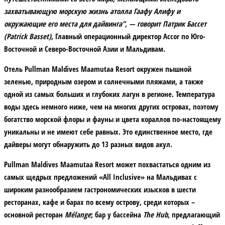
захватывающую морскую жизнь атолла Гаафу Алифу и
окружающие его места для дайвинга”, — говорит Патрик Бассет
(Patrick Basset)
, Главный операционный директор Accor по Юго-
Восточной и Северо-Восточной Азии и Мальдивам.
Отель Pullman Maldives Maamutaa Resort окружен пышной
зеленью, природным озером и солнечными пляжами, а также
одной из самых больших и глубоких лагун в регионе. Температура
воды здесь немного ниже, чем на многих других островах, поэтому
богатство морской флоры и фауны и цвета кораллов по-настоящему
уникальны и не имеют себе равных. Это единственное место, где
дайверы могут обнаружить до 13 разных видов акул.
Pullman Maldives Maamutaa Resort может похвастаться одним из
самых щедрых предложений «All Inclusive» на Мальдивах с
широким разнообразием гастрономических изысков в шести
ресторанах, кафе и барах по всему острову, среди которых –
основной ресторан
Mélange
; бар у бассейна
The Hub
, предлагающий