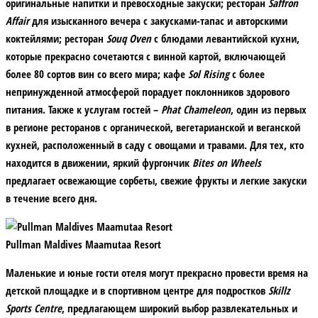
оригинальные напитки и превосходные закуски; ресторан
Saffron
Affair
для изысканного вечера с закусками-тапас и авторскими
коктейлями; ресторан
Souq Oven
c блюдами левантийской кухни,
которые прекрасно сочетаются с винной картой, включающей
более 80 сортов вин со всего мира; кафе
Sol Rising
с более
непринужденной атмосферой порадует поклонников здорового
питания. Также к услугам гостей –
Phat Chameleon
, один из первых
в регионе ресторанов с органической, вегетарианской и веганской
кухней, расположенный в саду с овощами и травами. Для тех, кто
находится в движении, яркий фургончик
Bites on Wheels
предлагает освежающие сорбеты, свежие фрукты и легкие закуски
в течение всего дня.
Pullman Maldives Maamutaa Resort
Маленькие и юные гости отеля могут прекрасно провести время на
детской площадке и в спортивном центре для подростков
Skillz
Sports Centre
, предлагающем широкий выбор развлекательных и