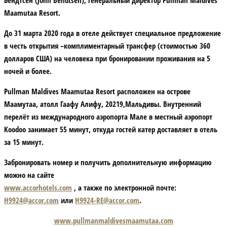
Бендтсен (John Bendtsen), генеральный директор Pullman Maldives
Maamutaa Resort.
До 31 марта 2020 года в отеле действует специальное предложение
в честь открытия –комплиментарный трансфер (стоимостью 360
долларов США) на человека при бронировании проживания на 5
ночей и более.
Pullman Maldives Maamutaa Resort расположен на острове
Маамутаа, атолл Гаафу Алифу, 20219,Мальдивы. Внутренний
перелёт из международного аэропорта Мале в местный аэропорт
Koodoo занимает 55 минут, откуда гостей катер доставляет в отель
за 15 минут.
Забронировать номер и получить дополнительную информацию
можно на сайте
www.accorhotels.com
, а также по электронной почте:
H9924@accor.com
или
H9924-RE@accor.com
.
www.pullmanmaldivesmaamutaa.com