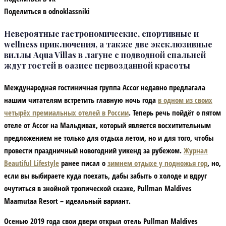
Поделиться в odnoklassniki
Невероятные гастрономические, спортивные и
wellness приключения, а также две эксклюзивные
виллы Aqua Villas в лагуне с подводной спальней
ждут гостей в оазисе первозданной красоты
Международная гостиничная группа Accor недавно предлагала
нашим читателям встретить главную ночь года
в одном из своих
четырёх премиальных отелей в России
. Теперь речь пойдёт о пятом
отеле от Accor на Мальдивах, который является восхитительным
предложением не только для отдыха летом, но и для того, чтобы
провести праздничный новогодний уикенд за рубежом.
Журнал
Beautiful Lifestyle
ранее писал о
зимнем отдыхе у подножья гор
, но,
если вы выбираете куда поехать, дабы забыть о холоде и вдруг
очутиться в знойной тропической сказке,
Pullman Maldives
Maamutaa Resort
– идеальный вариант.
Осенью 2019
года свои двери открыл отель
Pullman Maldives