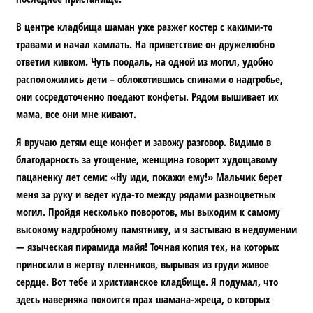
В центре кладбища шаман уже разжег костер с какими-то
травами и начал камлать. На приветствие он дружелюбно
ответил кивком. Чуть поодаль, на одной из могил, удобно
расположились дети – облокотившись спинами о надгробье,
они сосредоточенно поедают конфеты. Рядом вышивает их
мама, все они мне кивают.
Я вручаю детям еще конфет и завожу разговор. Видимо в
благодарность за угощение, женщина говорит худощавому
пацаненку лет семи: «Ну иди, покажи ему!» Мальчик берет
меня за руку и ведет куда-то между рядами разноцветных
могил. Пройдя несколько поворотов, мы выходим к самому
высокому надгробному памятнику, и я застываю в недоумении
— языческая пирамида майя! Точная копия тех, на которых
приносили в жертву пленников, вырывая из груди живое
сердце. Вот тебе и христианское кладбище. Я подумал, что
здесь наверняка покоится прах шамана-жреца, о которых