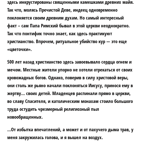
здесь инкрустированы священными камешками древних майя.
Так что, молясь Пречистой Деве, индеец одновременно
поклоняется своим древним духам. Но самый интересный
факт – сам Папа Римский бывал в этой церкви неоднократно.
Так что понтифик точно знает, как здесь практикуют
христианство. Впрочем, ритуальное убийство кур — это еще
«цветочки».
500 лет назад христианство здесь завоевывало сердца огнем и
мечом. Местные жители упорно не хотели отрекаться от своих
кровожадных богов. Однако, поверив в силу христовой веры,
они столь же рьяно начали поклоняться Иисусу, принося ему в
жертву… своих детей. Младенцев распинали прямо в церкви,
во славу Спасителя, и католическим монахам стоило большого
труда остудить чрезмерный религиозный пыл
новообращенных.
…От избытка впечатлений, а может и от пахучего дыма трав, у
меня закружилась голова, и я вышел на воздух.