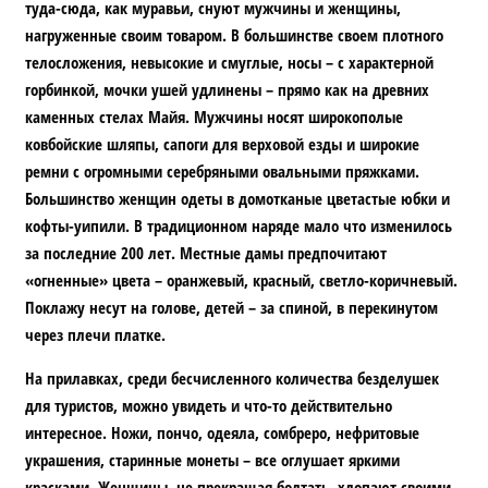
туда-сюда, как муравьи, снуют мужчины и женщины,
нагруженные своим товаром. В большинстве своем плотного
телосложения, невысокие и смуглые, носы – с характерной
горбинкой, мочки ушей удлинены – прямо как на древних
каменных стелах Майя. Мужчины носят широкополые
ковбойские шляпы, сапоги для верховой езды и широкие
ремни с огромными серебряными овальными пряжками.
Большинство женщин одеты в домотканые цветастые юбки и
кофты-уипили. В традиционном наряде мало что изменилось
за последние 200 лет. Местные дамы предпочитают
«огненные» цвета – оранжевый, красный, светло-коричневый.
Поклажу несут на голове, детей – за спиной, в перекинутом
через плечи платке.
На прилавках, среди бесчисленного количества безделушек
для туристов, можно увидеть и что-то действительно
интересное. Ножи, пончо, одеяла, сомбреро, нефритовые
украшения, старинные монеты – все оглушает яркими
красками. Женщины, не прекращая болтать, хлопают своими