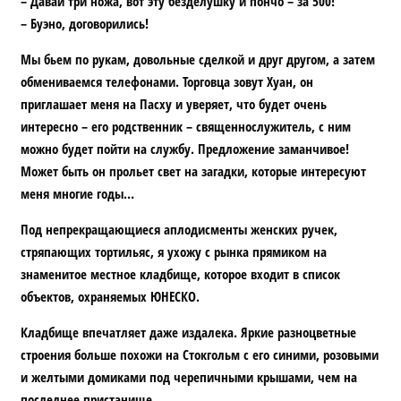
– Давай три ножа, вот эту безделушку и пончо – за 500!
– Буэно, договорились!
Мы бьем по рукам, довольные сделкой и друг другом, а затем
обмениваемся телефонами. Торговца зовут Хуан, он
приглашает меня на Пасху и уверяет, что будет очень
интересно – его родственник – священнослужитель, с ним
можно будет пойти на службу. Предложение заманчивое!
Может быть он прольет свет на загадки, которые интересуют
меня многие годы…
Под непрекращающиеся аплодисменты женских ручек,
стряпающих тортильяс, я ухожу с рынка прямиком на
знаменитое местное кладбище, которое входит в список
объектов, охраняемых ЮНЕСКО.
Кладбище впечатляет даже издалека. Яркие разноцветные
строения больше похожи на Стокгольм с его синими, розовыми
и желтыми домиками под черепичными крышами, чем на
последнее пристанище.