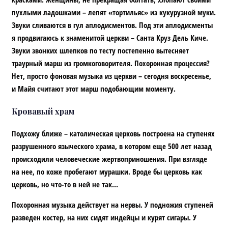
пухлыми ладошками – лепят «тортильяс» из кукурузной муки.
Звуки сливаются в гул аплодисментов. Под эти аплодисменты
я продвигаюсь к знаменитой церкви – Санта Круз Дель Киче.
Звуки звонких шлепков по тесту постепенно вытесняет
траурный марш из громкоговорителя. Похоронная процессия?
Нет, просто фоновая музыка из церкви – сегодня воскресенье,
и Майя считают этот марш подобающим моменту.
Кровавый храм
Подхожу ближе – католическая церковь построена на ступенях
разрушенного языческого храма, в котором еще 500 лет назад
происходили человеческие жертвоприношения. При взгляде
на нее, по коже пробегают мурашки. Вроде бы церковь как
церковь, но что-то в ней не так…
Похоронная музыка действует на нервы. У подножия ступеней
разведен костер, на них сидят индейцы и курят сигары. У