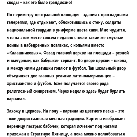
своды – как это было грандиозно!
По периметру центральной площади – здания с прохладными
галереями, где отдыхают, облокотившись о стену, солдаты
национальной гвардии в униформе цвета хаки. Мне чудится,
что на этом месте совсем недавно стояли такие же смуглые
воины в набедренных повязках, с копьями вместо
«Калашниковых». Фасад главной церкви на площади – резной
и вычурный, как бабушкин сервант. Во дворе церкви – школа,
а между ними детишки гоняют в футбол. Так школьный двор
объединяет две главных религии латиноамериканцев –
христианство и футбол. Тоже получается своего рода
религиозный синкретизм. Через неделю здесь будет бурлить
карнавал.
Захожу в церковь. На полу – картина из цветного песка – это
тоже дохристианская местная традиция. Картина изображает
вереницу пестрых бабочек, которая исчезнет под ногами
прихожан в Страстную Пятницу, а пока можно полюбоваться