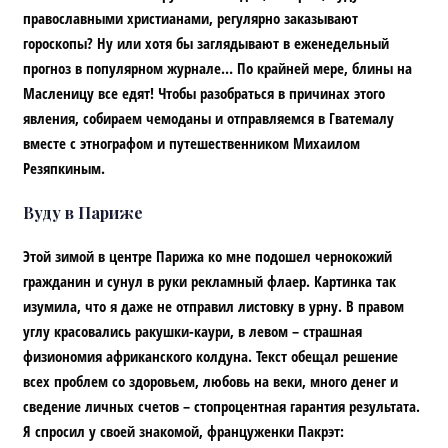
православными христианами, регулярно заказывают
гороскопы? Ну или хотя бы заглядывают в еженедельный
прогноз в популярном журнале… По крайней мере, блины на
Масленицу все едят! Чтобы разобраться в причинах этого
явления, собираем чемоданы и отправляемся в Гватемалу
вместе с этнографом и путешественником
Михаилом
Резяпкиным
.
Вуду в Париже
Этой зимой в центре Парижа ко мне подошел чернокожий
гражданин и сунул в руки рекламный флаер. Картинка так
изумила, что я даже не отправил листовку в урну. В правом
углу красовались ракушки-каури, в левом – страшная
физиономия африканского колдуна. Текст обещал решение
всех проблем со здоровьем, любовь на веки, много денег и
сведение личных счетов – стопроцентная гарантия результата.
Я спросил у своей знакомой, француженки Пакрэт: