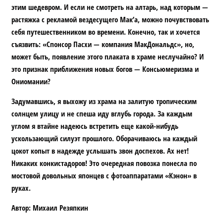
этим шедевром. И если не смотреть на алтарь, над которым —
растяжка с рекламой вездесущего Мак’а, можно почувствовать
себя путешественником во времени. Конечно, так и хочется
съязвить: «Спонсор Пасхи — компания МакДональдс», но,
может быть, появление этого плаката в храме неслучайно? И
это признак приближения новых богов — Консьюмеризма и
Ониомании?
Задумавшись, я выхожу из храма на залитую тропическим
солнцем улицу и не спеша иду вглубь города. За каждым
углом я втайне надеюсь встретить еще какой-нибудь
ускользающий силуэт прошлого. Оборачиваюсь на каждый
цокот копыт в надежде услышать звон доспехов. Ах нет!
Никаких конкистадоров! Это очередная повозка понесла по
мостовой довольных японцев с фотоаппаратами «Кэнон» в
руках.
Автор: Михаил Резяпкин