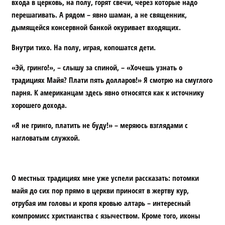
входа в церковь, на полу, горят свечи, через которые надо
перешагивать. А рядом – явно шаман, а не священник,
дымящейся консервной банкой окуривает входящих.
Внутри тихо. На полу, играя, копошатся дети.
«Эй, гринго!», – слышу за спиной, – «Хочешь узнать о
традициях Майя? Плати пять долларов!» Я смотрю на смуглого
парня. К американцам здесь явно относятся как к источнику
хорошего дохода.
«Я не гринго, платить не буду!» – меряюсь взглядами с
нагловатым служкой.
О местных традициях мне уже успели рассказать: потомки
майя до сих пор прямо в церкви приносят в жертву кур,
отрубая им головы и кропя кровью алтарь – интересный
компромисс христианства с язычеством. Кроме того, иконы