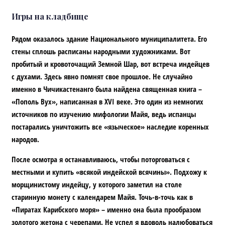
Игры на кладбище
Рядом оказалось здание Национального муниципалитета. Его
стены сплошь расписаны народными художниками. Вот
пробитый и кровоточащий Земной Шар, вот встреча индейцев
с духами. Здесь явно помнят свое прошлое. Не случайно
именно в Чичикастенанго была найдена священная книга –
«Пополь Вух», написанная в XVI веке. Это один из немногих
источников по изучению мифологии Майя, ведь испанцы
постарались уничтожить все «языческое» наследие коренных
народов.
После осмотра я останавливаюсь, чтобы поторговаться с
местными и купить «всякой индейской всячины». Подхожу к
морщинистому индейцу, у которого заметил на столе
старинную монету с календарем Майя. Точь-в-точь как в
«Пиратах Карибского моря» – именно она была прообразом
золотого жетона с черепами. Не успел я вдоволь налюбоваться