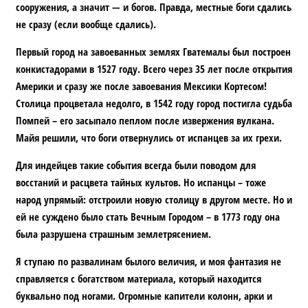
сооружения, а значит — и богов. Правда, местные боги сдались
не сразу (если вообще сдались).
Первый город на завоеванных землях Гватемалы был построен
конкистадорами в 1527 году. Всего через 35 лет после открытия
Америки и сразу же после завоевания Мексики Кортесом!
Столица процветала недолго, в 1542 году город постигла судьба
Помпей – его засыпало пеплом после извержения вулкана.
Майя решили, что боги отвернулись от испанцев за их грехи.
Для индейцев такие события всегда были поводом для
восстаний и расцвета тайных культов. Но испанцы – тоже
народ упрямый: отстроили новую столицу в другом месте. Но и
ей не суждено было стать Вечным Городом – в 1773 году она
была разрушена страшным землетрясением.
Я ступаю по развалинам былого величия, и моя фантазия не
справляется с богатством материала, который находится
буквально под ногами. Огромные капители колонн, арки и