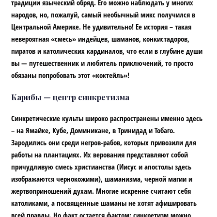
традиции языческий обряд. Его можно наблюдать у многих
народов, но, пожалуй, самый необычный микс получился в
Центральной Америке. Не удивительно! Ее история – такая
невероятная «смесь» индейцев, шаманов, конкистадоров,
пиратов и католических кардиналов, что если в глубине души
вы — путешественник и любитель приключений, то просто
обязаны попробовать этот «коктейль»!
Карибы — центр синкретизма
Синкретические культы широко распространены именно здесь
– на Ямайке, Кубе, Доминикане, в Тринидад и Тобаго.
Зародились они среди негров-рабов, которых привозили для
работы на плантациях. Их верования представляют собой
причудливую смесь христианства (Иисус и апостолы здесь
изображаются чернокожими), шаманизма, черной магии и
жертвоприношений духам. Многие искренне считают себя
католиками, а посвященные шаманы не хотят афишировать
всей правды. Но факт остается фактом: синкретизм можно