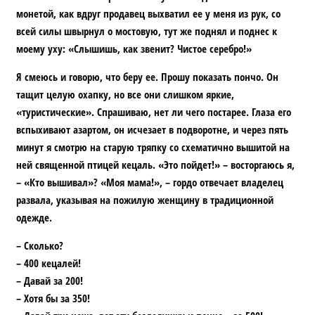
монетой, как вдруг продавец выхватил ее у меня из рук, со
всей силы швырнул о мостовую, тут же поднял и поднес к
моему уху: «Слышишь, как звенит? Чистое серебро!»
Я смеюсь и говорю, что беру ее. Прошу показать пончо. Он
тащит целую охапку, но все они слишком яркие,
«туристические». Спрашиваю, нет ли чего постарее. Глаза его
вспыхивают азартом, он исчезает в подворотне, и через пять
минут я смотрю на старую тряпку со схематично вышитой на
ней священной птицей кецаль. «Это пойдет!» – восторгаюсь я,
– «Кто вышивал»? «Моя мама!», – гордо отвечает владелец
развала, указывая на пожилую женщину в традиционной
одежде.
– Сколько?
– 400 кецалей!
– Давай за 200!
– Хотя бы за 350!