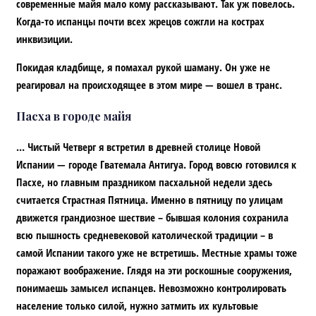
современные майя мало кому рассказывают. Так уж повелось.
Когда-то испанцы почти всех жрецов сожгли на кострах
инквизиции.
Покидая кладбище, я помахал рукой шаману. Он уже не
реагировал на происходящее в этом мире — вошел в транс.
Пасха в городе майя
… Чистый Четверг я встретил в древней столице Новой
Испании — городе Гватемала Антигуа. Город вовсю готовился к
Пасхе, но главным праздником пасхальной недели здесь
считается Страстная Пятница. Именно в пятницу по улицам
движется грандиозное шествие – бывшая колония сохранила
всю пышность средневековой католической традиции – в
самой Испании такого уже не встретишь. Местные храмы тоже
поражают воображение. Глядя на эти роскошные сооружения,
понимаешь замысел испанцев. Невозможно контролировать
население только силой, нужно затмить их культовые