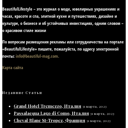
BeautifulLifestyle – это журнал о моде, ювелирных украшениях и
часах, красоте и спа, элитной кухне и путешествиях, дизайне и
культуре, о бизнесе и об устойчивых инвестициях,
одним словом –
о красивом стиле жизни
По вопросам размещения рекламы или сотрудничества на портале
«BeautifulLifestyle» пишите, пожалуйста, по адресу электронной
почты:
info@beautiful-mag.com.
Карта сайта
Недавние Статьи
Grand Hotel Tremezzo, Италия
31 марта, 2023
Passalacqua Lago di Como, Италия
31 марта, 2023
Cheval Blanc St-Tropez, Франция
31 марта, 2023