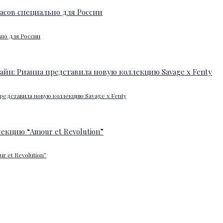
ьно для России
редставила новую коллекцию Savage x Fenty
 et Revolution”