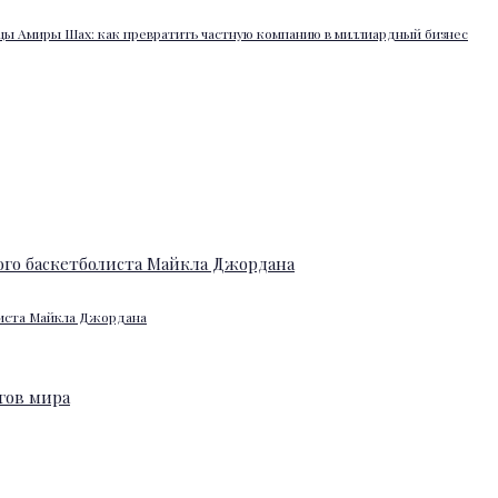
ы Амиры Шах: как превратить частную компанию в миллиардный бизнес
листа Майкла Джордана