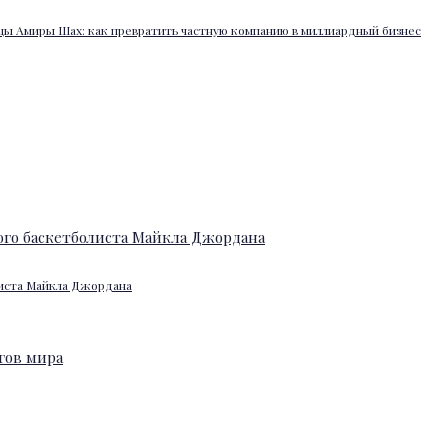
ы Амиры Шах: как превратить частную компанию в миллиардный бизнес
листа Майкла Джордана