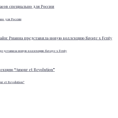
ьно для России
редставила новую коллекцию Savage x Fenty
 et Revolution”