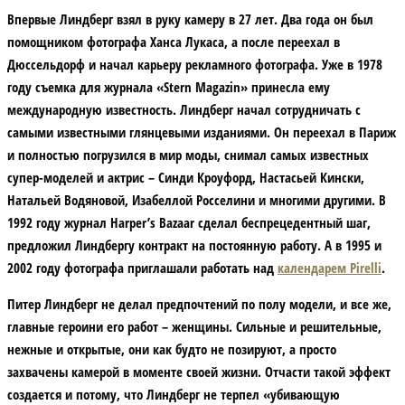
Впервые Линдберг взял в руку камеру в 27 лет. Два года он был
помощником фотографа Ханса Лукаса, а после переехал в
Дюссельдорф и начал карьеру рекламного фотографа. Уже в 1978
году съемка для журнала «Stern Magazin» принесла ему
международную известность. Линдберг начал сотрудничать с
самыми известными глянцевыми изданиями. Он переехал в Париж
и полностью погрузился в мир моды, снимал самых известных
супер-моделей и актрис – Синди Кроуфорд, Настасьей Кински,
Натальей Водяновой, Изабеллой Росселини и многими другими. В
1992 году журнал Harper’s Bazaar сделал беспрецедентный шаг,
предложил Линдбергу контракт на постоянную работу. А в 1995 и
2002 году фотографа приглашали работать над
календарем Pirelli
.
Питер Линдберг не делал предпочтений по полу модели, и все же,
главные героини его работ – женщины. Сильные и решительные,
нежные и открытые, они как будто не позируют, а просто
захвачены камерой в моменте своей жизни. Отчасти такой эффект
создается и потому, что Линдберг не терпел «убивающую