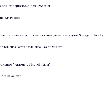
ьно для России
редставила новую коллекцию Savage x Fenty
 et Revolution”