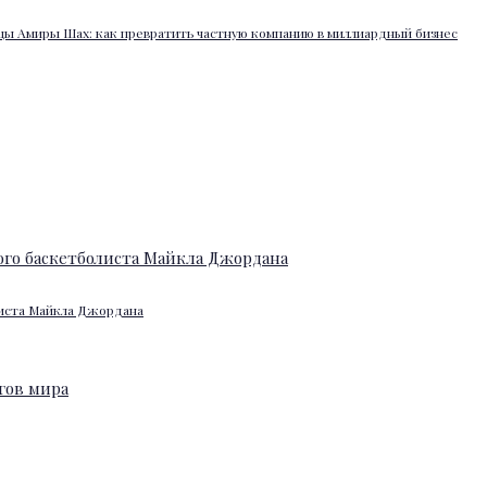
ы Амиры Шах: как превратить частную компанию в миллиардный бизнес
листа Майкла Джордана