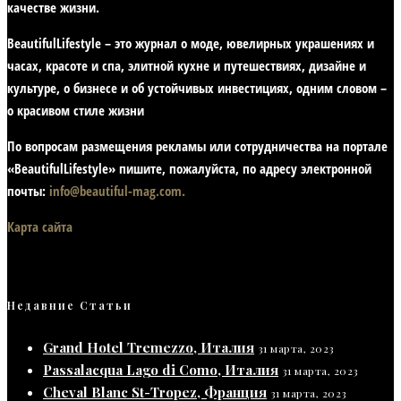
качестве жизни
.
BeautifulLifestyle – это журнал о моде, ювелирных украшениях и
часах, красоте и спа, элитной кухне и путешествиях, дизайне и
культуре, о бизнесе и об устойчивых инвестициях,
одним словом –
о красивом стиле жизни
По вопросам размещения рекламы или сотрудничества на портале
«BeautifulLifestyle» пишите, пожалуйста, по адресу электронной
почты:
info@beautiful-mag.com.
Карта сайта
Недавние Статьи
Grand Hotel Tremezzo, Италия
31 марта, 2023
Passalacqua Lago di Como, Италия
31 марта, 2023
Cheval Blanc St-Tropez, Франция
31 марта, 2023