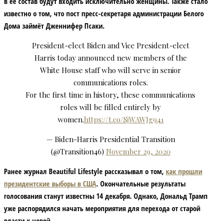
в ее состав будут входить исключительно женщины. Также стало
известно о том, что пост пресс-секретаря администрации Белого
Дома займёт Дженнифер Псаки.
President-elect Biden and Vice President-elect
Harris today announced new members of the
White House staff who will serve in senior
communications roles.
For the first time in history, these communications
roles will be filled entirely by
women.
https://t.co/SjWAWJg941
— Biden-Harris Presidential Transition
(@Transition46)
November 29, 2020
Ранее журнал Beautiful Lifestyle рассказывал о том,
как прошли
президентские выборы в США
. Окончательные результаты
голосования станут известны 14 декабря. Однако, Дональд Трамп
уже распорядился начать мероприятия для перехода от старой
власти к новой.