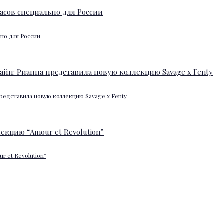
ьно для России
редставила новую коллекцию Savage x Fenty
 et Revolution”