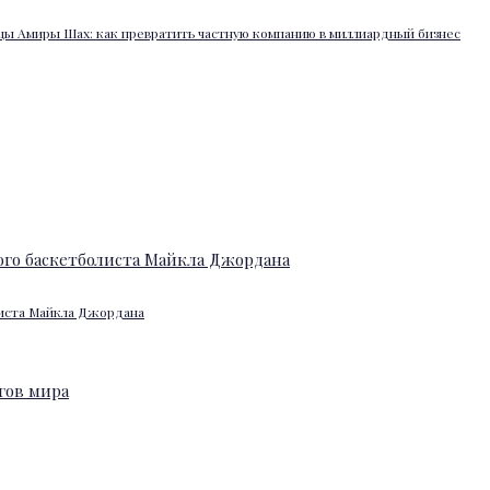
ы Амиры Шах: как превратить частную компанию в миллиардный бизнес
листа Майкла Джордана