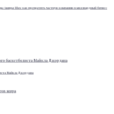
ы Амиры Шах: как превратить частную компанию в миллиардный бизнес
листа Майкла Джордана