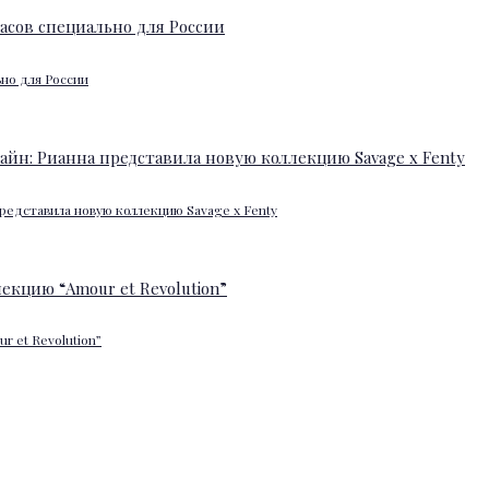
ьно для России
редставила новую коллекцию Savage x Fenty
 et Revolution”