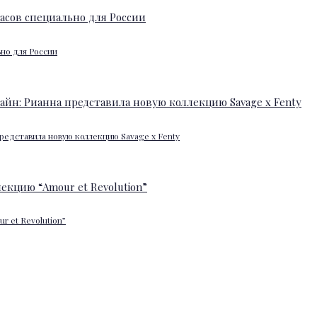
ьно для России
редставила новую коллекцию Savage x Fenty
 et Revolution”