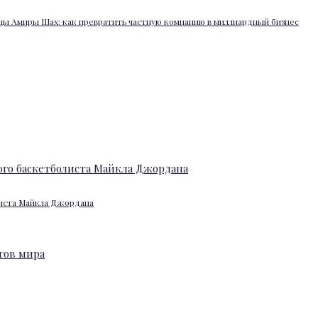
ы Амиры Шах: как превратить частную компанию в миллиардный бизнес
листа Майкла Джордана