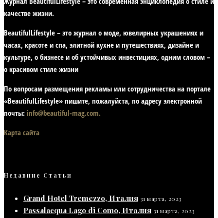
Журнал BeautifulLifestyle – это современная энциклопедия
о стиле и
качестве жизни
.
BeautifulLifestyle – это журнал о моде, ювелирных украшениях и
часах, красоте и спа, элитной кухне и путешествиях, дизайне и
культуре, о бизнесе и об устойчивых инвестициях,
одним словом –
о красивом стиле жизни
По вопросам размещения рекламы или сотрудничества на портале
«BeautifulLifestyle» пишите, пожалуйста, по адресу электронной
почты:
info@beautiful-mag.com.
Карта сайта
Недавние Статьи
Grand Hotel Tremezzo, Италия
31 марта, 2023
Passalacqua Lago di Como, Италия
31 марта, 2023