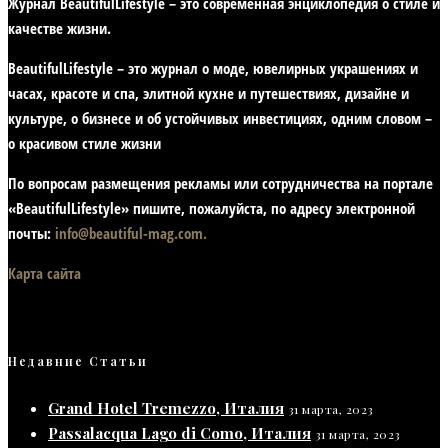
Журнал BeautifulLifestyle – это современная энциклопедия
о стиле и
качестве жизни
.
BeautifulLifestyle – это журнал о моде, ювелирных украшениях и
часах, красоте и спа, элитной кухне и путешествиях, дизайне и
культуре, о бизнесе и об устойчивых инвестициях,
одним словом –
о красивом стиле жизни
По вопросам размещения рекламы или сотрудничества на портале
«BeautifulLifestyle» пишите, пожалуйста, по адресу электронной
почты:
info@beautiful-mag.com.
Карта сайта
Недавние Статьи
Grand Hotel Tremezzo, Италия
31 марта, 2023
Passalacqua Lago di Como, Италия
31 марта, 2023