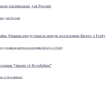
ьно для России
редставила новую коллекцию Savage x Fenty
 et Revolution”