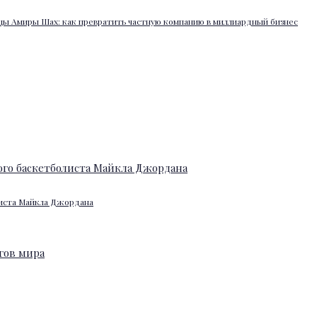
ы Амиры Шах: как превратить частную компанию в миллиардный бизнес
листа Майкла Джордана