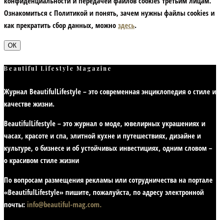
конфиденциальности и передачей файлов cookies третьим лицам.
Ознакомиться с Политикой и понять, зачем нужны файлы сookies и
как прекратить сбор данных, можно
здесь
.
ОК
Beautiful Lifestyle Magazine
Журнал BeautifulLifestyle – это современная энциклопедия
о стиле и
качестве жизни
.
BeautifulLifestyle – это журнал о моде, ювелирных украшениях и
часах, красоте и спа, элитной кухне и путешествиях, дизайне и
культуре, о бизнесе и об устойчивых инвестициях,
одним словом –
о красивом стиле жизни
По вопросам размещения рекламы или сотрудничества на портале
«BeautifulLifestyle» пишите, пожалуйста, по адресу электронной
почты:
info@beautiful-mag.com.