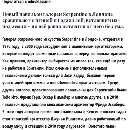
Поделиться в odnoklassniki
Новый павильон галереи Serpentine в Лондоне
сравнивают с птицей и Годзиллой, встающим из-
под земли – но всё равно остаются от него без ума.
Галерея современного искусства Serpentine в Лондоне, открытая в
1970 году, с 2000 года сотрудничает с именитыми архитекторами,
которые возводят временные павильоны перед основным зданием.
Как правило, архитектор выбирается из числа тех, кто ещё ни разу
не работал в Британии. Исключение с дополнительными
павильонами делали только для Захи Хадид, бывшей первой
участницей программы и полюбившейся организаторам. Среди
других авторов, проектировавших павильоны для Серпентайн были
Тойо Ито, Фрэнк Гери, Оскар Нимейер и многие другие, а в 2018
павильон представляла мексиканский архитектор Фрида Эскобедо.
В этом году автором временного павильона в Кенсингтонских садах
стал японский архитектор Джунья Ишигами, давно работающий по
всему миру и ставший в 2010 году лауреатом «Золотого льва»