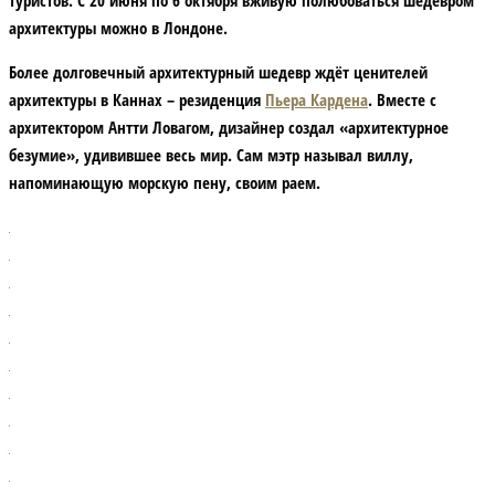
туристов. С 20 июня по 6 октября вживую полюбоваться шедевром
архитектуры можно в Лондоне.
Более долговечный архитектурный шедевр ждёт ценителей
архитектуры в Каннах – резиденция
Пьера Кардена
. Вместе с
архитектором Антти Ловагом, дизайнер создал «архитектурное
безумие», удивившее весь мир. Сам мэтр называл виллу,
напоминающую морскую пену, своим раем.