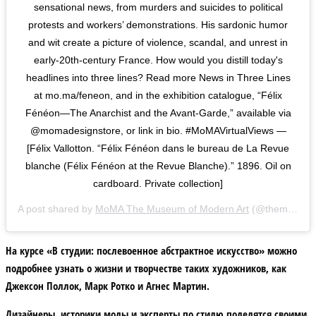
sensational news, from murders and suicides to political
protests and workers’ demonstrations. His sardonic humor
and wit create a picture of violence, scandal, and unrest in
early-20th-century France. How would you distill today's
headlines into three lines? Read more News in Three Lines
at mo.ma/feneon, and in the exhibition catalogue, “Félix
Fénéon—The Anarchist and the Avant-Garde,” available via
@momadesignstore, or link in bio. #MoMAVirtualViews —
[Félix Vallotton. “Félix Fénéon dans le bureau de La Revue
blanche (Félix Fénéon at the Revue Blanche).” 1896. Oil on
cardboard. Private collection]
A post shared by
MoMA The Museum of Modern Art
(@themuseumofmodernart) on
На курсе «В студии: послевоенное абстрактное искусство» можно
подробнее узнать о жизни и творчестве таких художников, как
Джексон Поллок, Марк Ротко и Агнес Мартин.
Дизайнеры, историки моды и эксперты по стилю поделятся своими