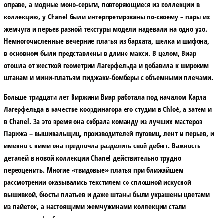
оправе, а модные моно-серьги, повторяющиеся из коллекции в
коллекцию, у Chanel были интерпретированы по-своему – пары из
жемчуга и перьев разной текстуры модели надевали на одно ухо.
Немногочисленные вечерние платья из бархата, шелка и шифона,
в основном были представлены в длине макси. В целом, Виар
отошла от жесткой геометрии Лагерфельда и добавила к широким
штанам и мини-платьям пиджаки-бомберы с объемными плечами.
Больше тридцати лет Виржини Виар работала под началом Карла
Лагерфельда в качестве координатора его студии в Chloé, а затем и
в Chanel. За это время она собрала команду из лучших мастеров
Парижа – вышивальщиц, производителей пуговиц, лент и перьев, и
именно с ними она предпочла разделить свой дебют. Важность
деталей в новой коллекции Chanel действительно трудно
переоценить. Многие «твидовые» платья при ближайшем
рассмотрении оказывались текстилем со сплошной искусной
вышивкой, бюсты платьев и даже штаны были украшены цветами
из пайеток, а настоящими жемчужинами коллекции стали