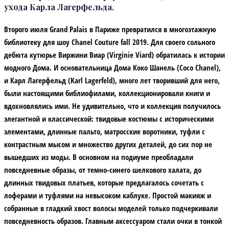
ухода Карла Лагерфельда.
Второго июля Grand Palais в Париже превратился в многоэтажную
библиотеку для шоу Chanel Couture fall 2019. Для своего сольного
дебюта кутюрье Виржини Виар (Virginie Viard) обратилась к истории
модного Дома. И основательница Дома Коко Шанель (Coco Chanel),
и Карл Лагерфельд (Karl Lagerfeld), много лет творивший для него,
были настоящими библиофилами, коллекционировали книги и
вдохновлялись ими. Не удивительно, что и коллекция получилось
элегантной и классической: твидовые костюмы с историческими
элементами, длинные пальто, матросские воротники, туфли с
контрастным мысом и множество других деталей, до сих пор не
вышедших из моды. В основном на подиуме преобладали
повседневные образы, от темно-синего шелкового халата, до
длинных твидовых платьев, которые предлагалось сочетать с
лоферами и туфлями на невысоком каблуке. Простой макияж и
собранные в гладкий хвост волосы моделей только подчеркивали
повседневность образов. Главным аксессуаром стали очки в тонкой