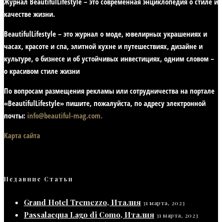
Журнал BeautifulLifestyle – это современная энциклопедия
о стиле и
качестве жизни
.
BeautifulLifestyle – это журнал о моде, ювелирных украшениях и
часах, красоте и спа, элитной кухне и путешествиях, дизайне и
культуре, о бизнесе и об устойчивых инвестициях,
одним словом –
о красивом стиле жизни
По вопросам размещения рекламы или сотрудничества на портале
«BeautifulLifestyle» пишите, пожалуйста, по адресу электронной
почты:
info@beautiful-mag.com.
Карта сайта
Недавние Статьи
Grand Hotel Tremezzo, Италия
31 марта, 2023
Passalacqua Lago di Como, Италия
31 марта, 2023