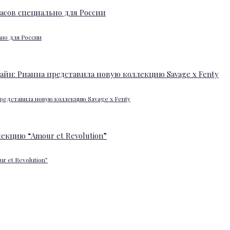
ьно для России
редставила новую коллекцию Savage x Fenty
 et Revolution”