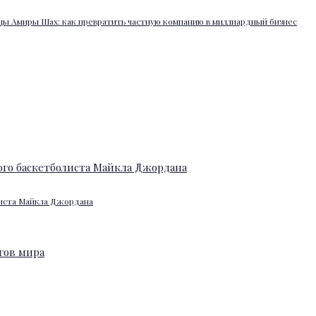
ы Амиры Шах: как превратить частную компанию в миллиардный бизнес
листа Майкла Джордана