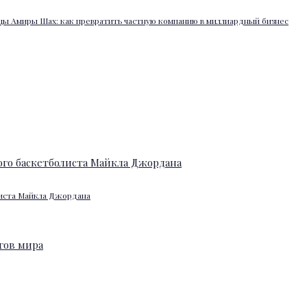
ы Амиры Шах: как превратить частную компанию в миллиардный бизнес
листа Майкла Джордана