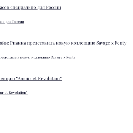
ьно для России
редставила новую коллекцию Savage x Fenty
 et Revolution”