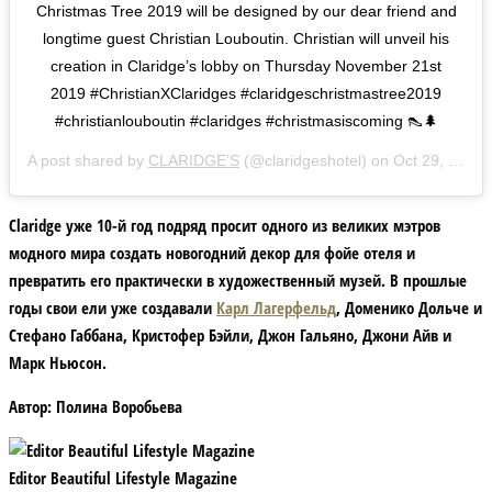
Christmas Tree 2019 will be designed by our dear friend and
longtime guest Christian Louboutin. Christian will unveil his
creation in Claridge’s lobby on Thursday November 21st
2019 #ChristianXClaridges #claridgeschristmastree2019
#christianlouboutin #claridges #christmasiscoming 👠🌲
A post shared by
CLARIDGE’S
(@claridgeshotel) on
Oct 29, 2019 at 6:30am PDT
Claridge уже 10-й год подряд просит одного из великих мэтров
модного мира создать новогодний декор для фойе отеля и
превратить его практически в художественный музей. В прошлые
годы свои ели уже создавали
Карл Лагерфельд
, Доменико Дольче и
Стефано Габбана, Кристофер Бэйли, Джон Гальяно, Джони Айв и
Марк Ньюсон.
Автор:
Полина Воробьева
Editor Beautiful Lifestyle Magazine