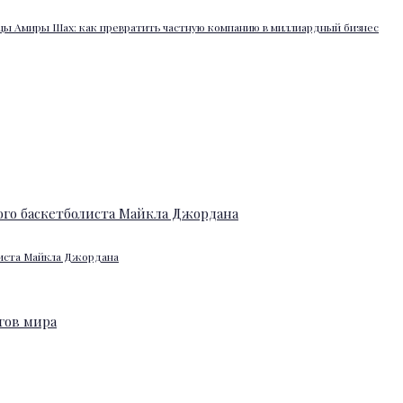
ы Амиры Шах: как превратить частную компанию в миллиардный бизнес
листа Майкла Джордана