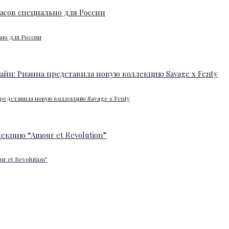
ьно для России
редставила новую коллекцию Savage x Fenty
 et Revolution”