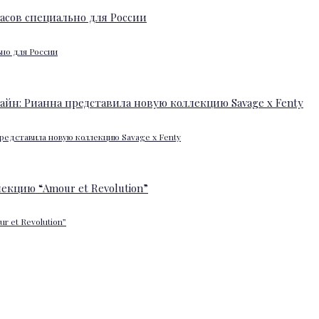
ьно для России
редставила новую коллекцию Savage x Fenty
 et Revolution”