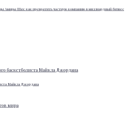
ы Амиры Шах: как превратить частную компанию в миллиардный бизнес
листа Майкла Джордана