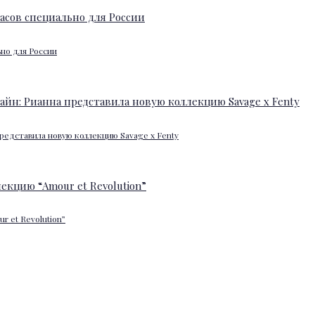
ьно для России
редставила новую коллекцию Savage x Fenty
 et Revolution”