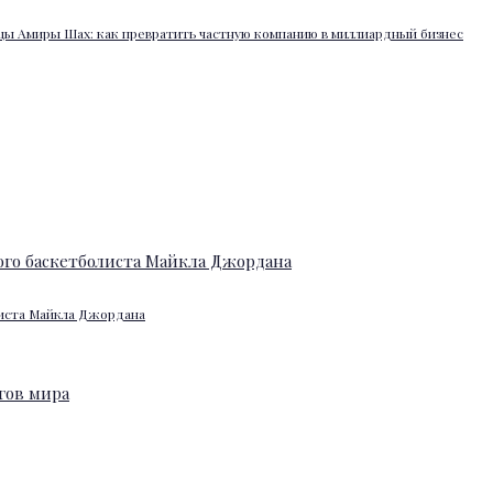
ы Амиры Шах: как превратить частную компанию в миллиардный бизнес
листа Майкла Джордана