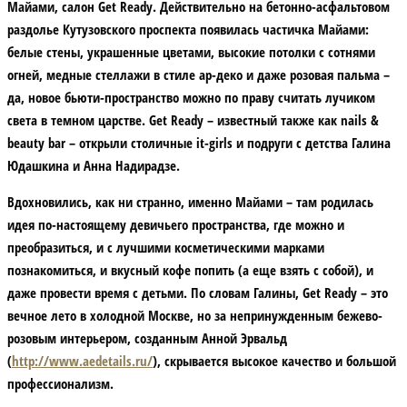
Майами, салон Get Ready. Действительно на бетонно-асфальтовом
раздолье Кутузовского проспекта появилась частичка Майами:
белые стены, украшенные цветами, высокие потолки с сотнями
огней, медные стеллажи в стиле ар-деко и даже розовая пальма –
да, новое бьюти-пространство можно по праву считать лучиком
света в темном царстве. Get Ready – известный также как nails &
beauty bar – открыли столичные it-girls и подруги с детства Галина
Юдашкина и Анна Надирадзе.
Вдохновились, как ни странно, именно Майами – там родилась
идея по-настоящему девичьего пространства, где можно и
преобразиться, и с лучшими косметическими марками
познакомиться, и вкусный кофе попить (а еще взять с собой), и
даже провести время с детьми. По словам Галины, Get Ready – это
вечное лето в холодной Москве, но за непринужденным бежево-
розовым интерьером, созданным Анной Эрвальд
(
http://www.aedetails.ru/
), скрывается высокое качество и большой
профессионализм.