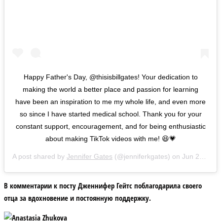
Happy Father's Day, @thisisbillgates! Your dedication to
making the world a better place and passion for learning
have been an inspiration to me my whole life, and even more
so since I have started medical school. Thank you for your
constant support, encouragement, and for being enthusiastic
about making TikTok videos with me! 😆💗
A post shared by
Jennifer Gates
(@jenniferkgates) on
Jun 21, 2020 at 10:04am PDT
В комментарии к посту Дженнифер Гейтс поблагодарила своего
отца за вдохновение и постоянную поддержку.