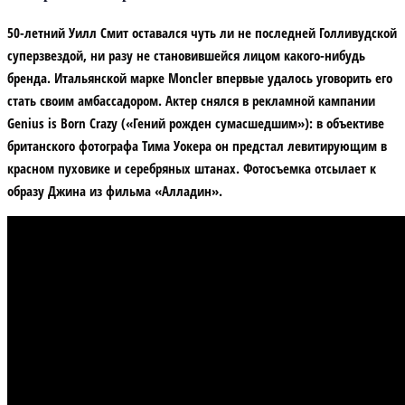
50-летний Уилл Смит оставался чуть ли не последней Голливудской
суперзвездой, ни разу не становившейся лицом какого-нибудь
бренда. Итальянской марке Moncler впервые удалось уговорить его
стать своим амбассадором. Актер снялся в рекламной кампании
Genius is Born Crazy («Гений рожден сумасшедшим»): в объективе
британского фотографа Тима Уокера он предстал левитирующим в
красном пуховике и серебряных штанах. Фотосъемка отсылает к
образу Джина из фильма «Алладин».