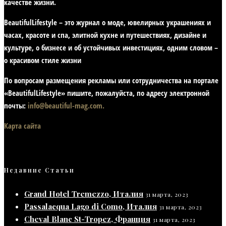
качестве жизни
.
BeautifulLifestyle – это журнал о моде, ювелирных украшениях и
часах, красоте и спа, элитной кухне и путешествиях, дизайне и
культуре, о бизнесе и об устойчивых инвестициях,
одним словом –
о красивом стиле жизни
По вопросам размещения рекламы или сотрудничества на портале
«BeautifulLifestyle» пишите, пожалуйста, по адресу электронной
почты:
info@beautiful-mag.com.
Карта сайта
Недавние Статьи
Grand Hotel Tremezzo, Италия
31 марта, 2023
Passalacqua Lago di Como, Италия
31 марта, 2023
Cheval Blanc St-Tropez, Франция
31 марта, 2023