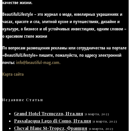
качестве жизни
.
BeautifulLifestyle – это журнал о моде, ювелирных украшениях и
часах, красоте и спа, элитной кухне и путешествиях, дизайне и
культуре, о бизнесе и об устойчивых инвестициях,
одним словом –
о красивом стиле жизни
По вопросам размещения рекламы или сотрудничества на портале
«BeautifulLifestyle» пишите, пожалуйста, по адресу электронной
почты:
info@beautiful-mag.com.
Карта сайта
Недавние Статьи
Grand Hotel Tremezzo, Италия
31 марта, 2023
Passalacqua Lago di Como, Италия
31 марта, 2023
Cheval Blanc St-Tropez, Франция
31 марта, 2023